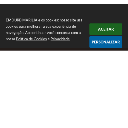
EMDURB MARÍLIA e os cookies: nosso site usa
cookies para melhorar a sua experiência de
ACEITAR
navegação. Ao continuar você concorda com a
nossa
Política de Cookies
e
Privacidade
.
PERSONALIZAR
Telefone: (14) 3402 1000
Endereço: Av. Das Esmeraldas, 05 • Jd. Tangará | CEP: 17516-
000
Segunda á sexta das 08:00 - 17:00.
EMDURB MARÍLIA
Versão do Sistema:
3.5.3 - 19/06/2026
Portal atualizado em:
21/07/2026 13:17
Dados Abertos