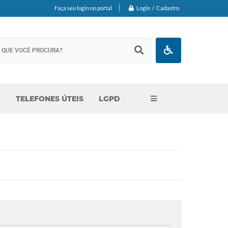
Login / Cadastro
Faça seu login no portal
D
TELEFONES ÚTEIS
LGPD