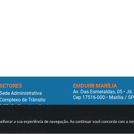
SETORES
EMDURB MARÍLIA
Av. Das Esmeraldas, 05 • Jd.
Sede Administrativa
Cep 17516-000 • Marília / S
Complexo de Trânsito
DETAP - Fiscalização de
Trânsito
CONTATO
(14) 3402 1000
• Segunda á 
Gerência de Trânsito
elhorar a sua experiência de navegação. Ao continuar você concorda com a n
08:00 - 17:00.
Multas de Trânsito
Cemitério da Saudade