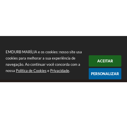
EMDURB MARÍLIA e os cookies: nosso site usa
cookies para melhorar a sua experiência de
ACEITAR
navegação. Ao continuar você concorda com a
nossa
Política de Cookies
e
Privacidade
.
PERSONALIZAR
Telefone: (14) 3402 1000
Endereço: Av. Das Esmeraldas, 05 • Jd. Tangará | CEP: 17516-
000
Segunda á sexta das 08:00 - 17:00.