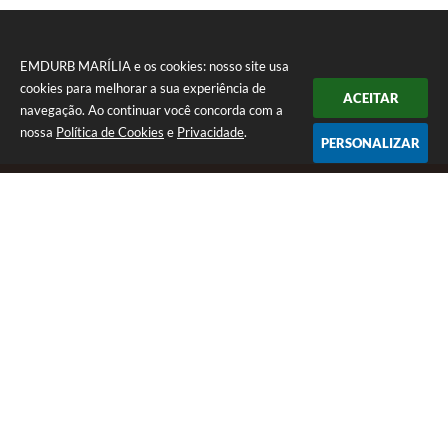
EMDURB MARÍLIA e os cookies: nosso site usa
cookies para melhorar a sua experiência de
ACEITAR
navegação. Ao continuar você concorda com a
nossa
Política de Cookies
e
Privacidade
.
PERSONALIZAR
Telefone: (14) 3402 1000
Endereço: Av. Das Esmeraldas, 05 • Jd. Tangará | CEP: 17516-
000
Segunda á sexta das 08:00 - 17:00.
EMDURB MARÍLIA
Versão do Sistema:
3.5.3 - 19/06/2026
Portal atualizado em:
21/07/2026 13:17
Dados Abertos